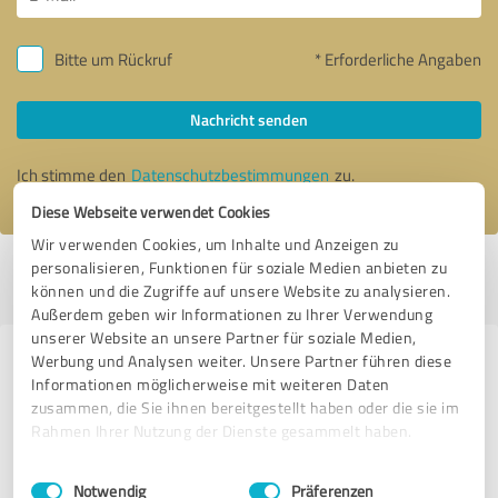
Bitte um Rückruf
* Erforderliche Angaben
Nachricht senden
Ich stimme den
Datenschutzbestimmungen
zu.
Diese Webseite verwendet Cookies
Wir verwenden Cookies, um Inhalte und Anzeigen zu
personalisieren, Funktionen für soziale Medien anbieten zu
Profil aktiv seit 23.11.2020 |
Letzte Aktualisierung: 19.07.2026
|
Profil
können und die Zugriffe auf unsere Website zu analysieren.
melden
Außerdem geben wir Informationen zu Ihrer Verwendung
unserer Website an unsere Partner für soziale Medien,
Werbung und Analysen weiter. Unsere Partner führen diese
Erfahrungen zu weiteren
Informationen möglicherweise mit weiteren Daten
Anbietern aus dem Bereich
zusammen, die Sie ihnen bereitgestellt haben oder die sie im
Dienstleistungen
Rahmen Ihrer Nutzung der Dienste gesammelt haben.
Einwilligungsauswahl
Impressum
|
Datenschutzbestimmungen
corma GmbH
Notwendig
Präferenzen