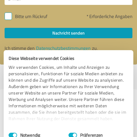
Bitte um Rückruf
* Erforderliche Angaben
Nachricht senden
Ich stimme den
Datenschutzbestimmungen
zu.
Diese Webseite verwendet Cookies
Wir verwenden Cookies, um Inhalte und Anzeigen zu
personalisieren, Funktionen für soziale Medien anbieten zu
Profil aktiv seit 22.03.2024 |
Letzte Aktualisierung: 22.03.2024
|
Profil
können und die Zugriffe auf unsere Website zu analysieren.
melden
Außerdem geben wir Informationen zu Ihrer Verwendung
unserer Website an unsere Partner für soziale Medien,
Werbung und Analysen weiter. Unsere Partner führen diese
Erfahrungen zu weiteren
Informationen möglicherweise mit weiteren Daten
Anbietern aus dem Bereich Events
zusammen, die Sie ihnen bereitgestellt haben oder die sie im
& Entertainment
Rahmen Ihrer Nutzung der Dienste gesammelt haben.
Einwilligungsauswahl
Impressum
|
Datenschutzbestimmungen
JulesTonic - Hochzeits-DJ & Event-DJ
Notwendig
Präferenzen