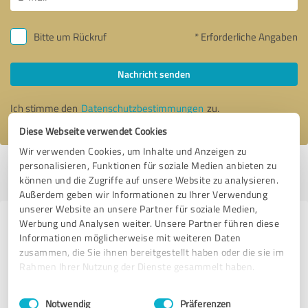
Bitte um Rückruf
* Erforderliche Angaben
Nachricht senden
Ich stimme den
Datenschutzbestimmungen
zu.
Diese Webseite verwendet Cookies
Wir verwenden Cookies, um Inhalte und Anzeigen zu
personalisieren, Funktionen für soziale Medien anbieten zu
Profil aktiv seit 05.10.2019 |
Letzte Aktualisierung: 31.01.2025
|
Profil
können und die Zugriffe auf unsere Website zu analysieren.
melden
Außerdem geben wir Informationen zu Ihrer Verwendung
unserer Website an unsere Partner für soziale Medien,
Werbung und Analysen weiter. Unsere Partner führen diese
Erfahrungen zu weiteren
Informationen möglicherweise mit weiteren Daten
Anbietern aus dem Bereich
zusammen, die Sie ihnen bereitgestellt haben oder die sie im
Dienstleistungen
Rahmen Ihrer Nutzung der Dienste gesammelt haben.
Einwilligungsauswahl
Impressum
|
Datenschutzbestimmungen
Rudolph Umzüge Hamburg
Notwendig
Präferenzen