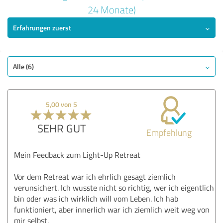
5,00 von 5
24 Monate)
Erfahrungen zuerst
SEHR GUT
Empfehlung
Qualität
Nutzen
Alle (6)
Leistungen
Durchführung
5,00 von 5
Beratung
SEHR GUT
Empfehlung
Bewertung anzeigen
Mein Feedback zum Light-Up Retreat
Vor dem Retreat war ich ehrlich gesagt ziemlich
verunsichert. Ich wusste nicht so richtig, wer ich eigentlich
bin oder was ich wirklich will vom Leben. Ich hab
funktioniert, aber innerlich war ich ziemlich weit weg von
mir selbst.