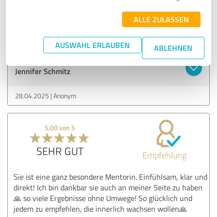
Coaching. Danach wurde mein Weg klarer und falls nicht, ja
dann ist sie immer für mich da. Ich kann Jennifer jeden
ALLE ZULASSEN
herzlichst weiterempfehlen. Sie ist wirklich wundervoll.
AUSWAHL ERLAUBEN
ABLEHNEN
Erfahrungsbericht & Bewertung zu:
Jennifer Schmitz
28.04.2025
Anonym
5,00 von 5
SEHR GUT
Empfehlung
Sie ist eine ganz besondere Mentorin. Einfühlsam, klar und
direkt! Ich bin dankbar sie auch an meiner Seite zu haben
🙏 so viele Ergebnisse ohne Umwege! So glücklich und
jedem zu empfehlen, die innerlich wachsen wollen🙏