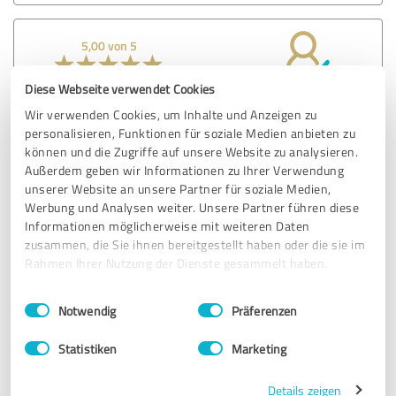
5,00 von 5
SEHR GUT
Diese Webseite verwendet Cookies
Empfehlung
Wir verwenden Cookies, um Inhalte und Anzeigen zu
personalisieren, Funktionen für soziale Medien anbieten zu
Ich wurde nun ein paar Monate von Jennifer begleitet und
können und die Zugriffe auf unsere Website zu analysieren.
super in allem unterstützt was sich mir an Themen gezeigt
Außerdem geben wir Informationen zu Ihrer Verwendung
hat. Durch ihre einfühlsame und ruhige Art bekommt sie
unserer Website an unsere Partner für soziale Medien,
einen ganz speziellen Zugang zu jeden Menschen um
Werbung und Analysen weiter. Unsere Partner führen diese
individuell mit jedem zu arbeiten. Bei Jennifer habe ich
Informationen möglicherweise mit weiteren Daten
mich nie alleine gefühlt. Wenn ein tieferes Thema kam,
zusammen, die Sie ihnen bereitgestellt haben oder die sie im
was einfach bearbeitet werden wollte, hat sie den
Rahmen Ihrer Nutzung der Dienste gesammelt haben.
passenden Zugang dafür gefunden und mich durch meinen
Schmerz begleitet, Stück für Stück. Bei vielen Coaches
Einwilligungsauswahl
Impressum
|
Datenschutzbestimmungen
endet ihre "Aufgabe" sobald der Schmerz sich gelegt hat.
Notwendig
Präferenzen
Bei Jennifer ist genau das anders. Sie begleitet jeden von
Anfang bis zum Ende und sie ist in der Lage dich dabei
Statistiken
Marketing
aufzufangen damit du einfach für dich weiter kommst und
nicht wieder denkst, ok was mache ich nun mit diesen
Details zeigen