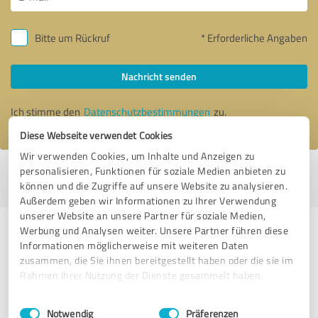
Bitte um Rückruf
* Erforderliche Angaben
Nachricht senden
Ich stimme den
Datenschutzbestimmungen
zu.
Diese Webseite verwendet Cookies
Wir verwenden Cookies, um Inhalte und Anzeigen zu
personalisieren, Funktionen für soziale Medien anbieten zu
Profil aktiv seit 21.01.2021 |
Letzte Aktualisierung: 06.06.2025
|
Profil
können und die Zugriffe auf unsere Website zu analysieren.
melden
Außerdem geben wir Informationen zu Ihrer Verwendung
unserer Website an unsere Partner für soziale Medien,
Werbung und Analysen weiter. Unsere Partner führen diese
Erfahrungen zu weiteren
Informationen möglicherweise mit weiteren Daten
Anbietern aus dem Bereich
zusammen, die Sie ihnen bereitgestellt haben oder die sie im
Fotografie
Rahmen Ihrer Nutzung der Dienste gesammelt haben.
Einwilligungsauswahl
Impressum
|
Datenschutzbestimmungen
Das Portrait
Notwendig
Präferenzen