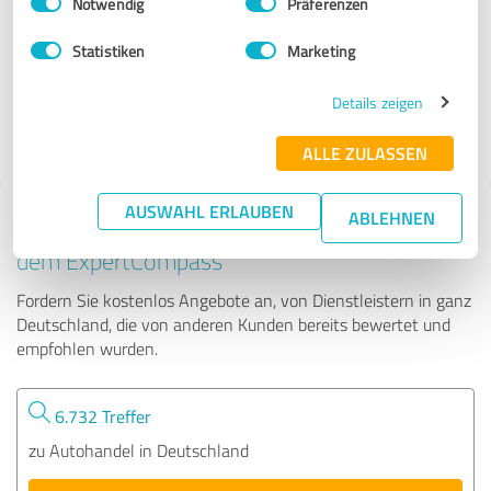
Notwendig
Präferenzen
Severin Grätz | Sixt Car Sales
Statistiken
Marketing
158 Bewertungen
Details zeigen
4.35 von 5
ALLE ZULASSEN
AUSWAHL ERLAUBEN
ABLEHNEN
Tipp: Die passenden Experten finden - mit
dem ExpertCompass
Fordern Sie kostenlos Angebote an, von Dienstleistern in ganz
Deutschland, die von anderen Kunden bereits bewertet und
empfohlen wurden.
6.732 Treffer
zu Autohandel in Deutschland