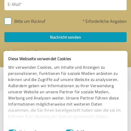
Bitte um Rückruf
* Erforderliche Angaben
Nachricht senden
Ich stimme den
Datenschutzbestimmungen
zu.
Diese Webseite verwendet Cookies
Wir verwenden Cookies, um Inhalte und Anzeigen zu
personalisieren, Funktionen für soziale Medien anbieten zu
Profil aktiv seit 06.09.2017 |
Letzte Aktualisierung: 11.02.2020
|
Profil
können und die Zugriffe auf unsere Website zu analysieren.
melden
Außerdem geben wir Informationen zu Ihrer Verwendung
unserer Website an unsere Partner für soziale Medien,
Werbung und Analysen weiter. Unsere Partner führen diese
Erfahrungen zu weiteren
Informationen möglicherweise mit weiteren Daten
Anbietern aus dem Bereich
zusammen, die Sie ihnen bereitgestellt haben oder die sie im
Rahmen Ihrer Nutzung der Dienste gesammelt haben.
Autohandel
Einwilligungsauswahl
Impressum
|
Datenschutzbestimmungen