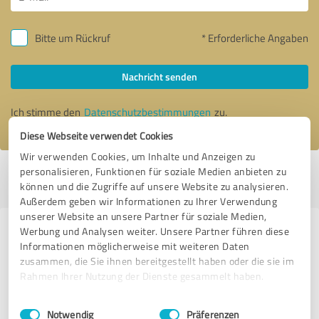
Bitte um Rückruf
* Erforderliche Angaben
Nachricht senden
Ich stimme den
Datenschutzbestimmungen
zu.
Diese Webseite verwendet Cookies
Wir verwenden Cookies, um Inhalte und Anzeigen zu
personalisieren, Funktionen für soziale Medien anbieten zu
Profil aktiv seit 03.09.2018 |
Letzte Aktualisierung: 03.09.2018
|
Profil
können und die Zugriffe auf unsere Website zu analysieren.
melden
Außerdem geben wir Informationen zu Ihrer Verwendung
unserer Website an unsere Partner für soziale Medien,
Werbung und Analysen weiter. Unsere Partner führen diese
Erfahrungen zu weiteren
Informationen möglicherweise mit weiteren Daten
Anbietern aus dem Bereich Events
zusammen, die Sie ihnen bereitgestellt haben oder die sie im
& Entertainment
Rahmen Ihrer Nutzung der Dienste gesammelt haben.
Einwilligungsauswahl
Impressum
|
Datenschutzbestimmungen
DJ Michael Karg
Notwendig
Präferenzen