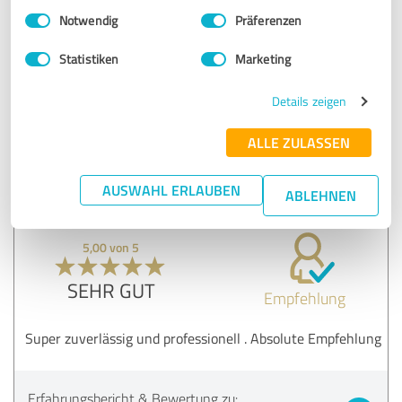
Einwilligungsauswahl
Impressum
|
Datenschutzbestimmungen
Generalvertretung
Notwendig
Präferenzen
Statistiken
Marketing
19.07.2021
Mischa Bülter
Details zeigen
Kommentar von Allianz Versicherung Marvin
Gerritsen Generalvertretung:
ALLE ZULASSEN
Beides höre ich sehr gerne, Mischa :-D
Dankeschön und bis bald!
AUSWAHL ERLAUBEN
ABLEHNEN
5,00 von 5
SEHR GUT
Empfehlung
Super zuverlässig und professionell . Absolute Empfehlung
Erfahrungsbericht & Bewertung zu: