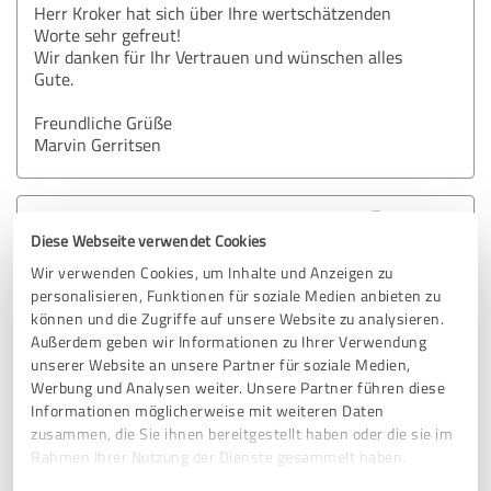
Herr Kroker hat sich über Ihre wertschätzenden
Worte sehr gefreut!
Wir danken für Ihr Vertrauen und wünschen alles
Gute.
Freundliche Grüße
Marvin Gerritsen
5,00 von 5
Diese Webseite verwendet Cookies
Wir verwenden Cookies, um Inhalte und Anzeigen zu
SEHR GUT
Empfehlung
personalisieren, Funktionen für soziale Medien anbieten zu
können und die Zugriffe auf unsere Website zu analysieren.
Marvin Gerritsen ist der beste Versicherungsvertreter den
Außerdem geben wir Informationen zu Ihrer Verwendung
man sich vorstellen kann und sieht zudem verdammt gut
unserer Website an unsere Partner für soziale Medien,
aus!
Werbung und Analysen weiter. Unsere Partner führen diese
Informationen möglicherweise mit weiteren Daten
zusammen, die Sie ihnen bereitgestellt haben oder die sie im
Rahmen Ihrer Nutzung der Dienste gesammelt haben.
Erfahrungsbericht & Bewertung zu:
Allianz Versicherung Marvin Gerritsen