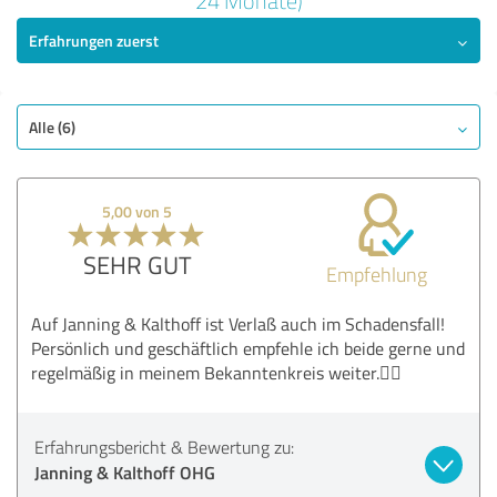
24 Monate)
Erfahrungen zuerst
SEHR GUT
Empfehlung
Qualität
Nutzen
Alle (6)
Leistungen
Umsetzung
5,00 von 5
Beratung
SEHR GUT
Empfehlung
Bewertung anzeigen
Auf Janning & Kalthoff ist Verlaß auch im Schadensfall!
Persönlich und geschäftlich empfehle ich beide gerne und
regelmäßig in meinem Bekanntenkreis weiter.👍🏻
Erfahrungsbericht & Bewertung zu:
Janning & Kalthoff OHG