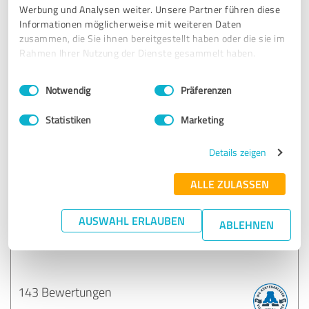
Werbung und Analysen weiter. Unsere Partner führen diese
Provinzial Rosema & Niecznik oHG
Informationen möglicherweise mit weiteren Daten
zusammen, die Sie ihnen bereitgestellt haben oder die sie im
Rahmen Ihrer Nutzung der Dienste gesammelt haben.
285 Bewertungen
Einwilligungsauswahl
Impressum
|
Datenschutzbestimmungen
Notwendig
Präferenzen
4.89 von 5
Statistiken
Marketing
PROVINZIAL Benjamin Lorscheid
Details zeigen
273 Bewertungen
ALLE ZULASSEN
AUSWAHL ERLAUBEN
ABLEHNEN
Provinzial Gettorf
143 Bewertungen