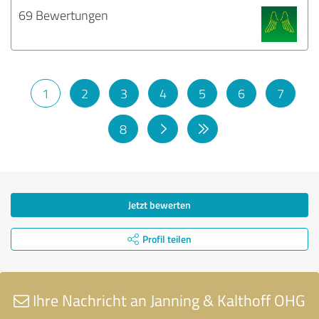
69 Bewertungen
1
2
3
4
5
6
7
8
Jetzt bewerten
Profil teilen
Ihre Nachricht an Janning & Kalthoff OHG