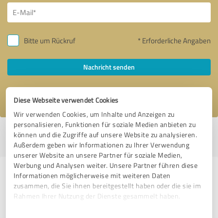
Bitte um Rückruf
* Erforderliche Angaben
Nachricht senden
Ich stimme den
Datenschutzbestimmungen
zu.
Diese Webseite verwendet Cookies
Wir verwenden Cookies, um Inhalte und Anzeigen zu
personalisieren, Funktionen für soziale Medien anbieten zu
Profil aktiv seit 16.12.2020 |
Letzte Aktualisierung: 22.12.2020
|
Profil
können und die Zugriffe auf unsere Website zu analysieren.
melden
Außerdem geben wir Informationen zu Ihrer Verwendung
unserer Website an unsere Partner für soziale Medien,
Werbung und Analysen weiter. Unsere Partner führen diese
Erfahrungen zu weiteren
Informationen möglicherweise mit weiteren Daten
zusammen, die Sie ihnen bereitgestellt haben oder die sie im
Anbietern aus dem Bereich
Rahmen Ihrer Nutzung der Dienste gesammelt haben.
Autohandel
Einwilligungsauswahl
Impressum
|
Datenschutzbestimmungen