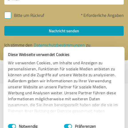
Bitte um Rückruf
* Erforderliche Angaben
Nachricht senden
Ich stimme den
Datenschutzbestimmungen
zu.
Diese Webseite verwendet Cookies
Wir verwenden Cookies, um Inhalte und Anzeigen zu
personalisieren, Funktionen für soziale Medien anbieten zu
Profil aktiv seit 18.08.2022 |
Letzte Aktualisierung: 03.08.2026
|
Profil
können und die Zugriffe auf unsere Website zu analysieren.
melden
Außerdem geben wir Informationen zu Ihrer Verwendung
unserer Website an unsere Partner für soziale Medien,
Werbung und Analysen weiter. Unsere Partner führen diese
Erfahrungen zu weiteren
Informationen möglicherweise mit weiteren Daten
Anbietern aus dem Bereich
zusammen, die Sie ihnen bereitgestellt haben oder die sie im
Autohandel
Rahmen Ihrer Nutzung der Dienste gesammelt haben.
Einwilligungsauswahl
Impressum
|
Datenschutzbestimmungen
Camperland J.Bong Vertriebs Gmbh
Notwendig
Präferenzen