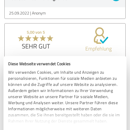
25.09.2022
Anonym
5,00 von 5
SEHR GUT
Empfehlung
Herr Kappeler hat uns während einer Coronaerkrankung
Diese Webseite verwendet Cookies
eine Führung durchs Objekt per Handyvideo ermöglicht.
Wir verwenden Cookies, um Inhalte und Anzeigen zu
Auf Nachfragen und Wünsche ging er stets schnell ein.
personalisieren, Funktionen für soziale Medien anbieten zu
Gerne wieder!
können und die Zugriffe auf unsere Website zu analysieren.
Außerdem geben wir Informationen zu Ihrer Verwendung
unserer Website an unsere Partner für soziale Medien,
Erfahrungsbericht & Bewertung zu:
Werbung und Analysen weiter. Unsere Partner führen diese
Feedback nach Auftragsende
Informationen möglicherweise mit weiteren Daten
zusammen, die Sie ihnen bereitgestellt haben oder die sie im
Rahmen Ihrer Nutzung der Dienste gesammelt haben.
08.09.2022
Anonym