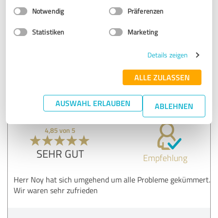
VON POLL IMMOBILIEN Gelsenkirchen-Buer
Einwilligungsauswahl
Impressum
|
Datenschutzbestimmungen
Notwendig
Präferenzen
21.02.2022
Ewa
Statistiken
Marketing
Kommentar von VON POLL IMMOBILIEN
Details zeigen
Gelsenkirchen-Buer:
ALLE ZULASSEN
Vielen Dank für Ihre Bewertung und alles Gute im
neuen Heim!
AUSWAHL ERLAUBEN
ABLEHNEN
4,85 von 5
SEHR GUT
Empfehlung
Herr Noy hat sich umgehend um alle Probleme gekümmert.
Wir waren sehr zufrieden