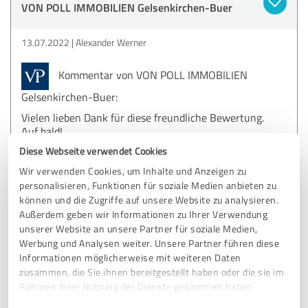
VON POLL IMMOBILIEN Gelsenkirchen-Buer
13.07.2022
Alexander Werner
Kommentar von VON POLL IMMOBILIEN
Gelsenkirchen-Buer:
Vielen lieben Dank für diese freundliche Bewertung.
Auf bald!
Diese Webseite verwendet Cookies
Wir verwenden Cookies, um Inhalte und Anzeigen zu
5,00 von 5
personalisieren, Funktionen für soziale Medien anbieten zu
können und die Zugriffe auf unsere Website zu analysieren.
SEHR GUT
Außerdem geben wir Informationen zu Ihrer Verwendung
Empfehlung
unserer Website an unsere Partner für soziale Medien,
Werbung und Analysen weiter. Unsere Partner führen diese
Sehr netter Kontakt, ich empfehle es von ganzem Herzen.
Informationen möglicherweise mit weiteren Daten
zusammen, die Sie ihnen bereitgestellt haben oder die sie im
Rahmen Ihrer Nutzung der Dienste gesammelt haben.
Erfahrungsbericht & Bewertung zu: