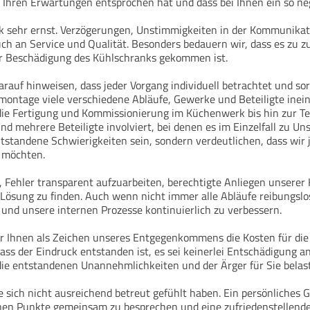
hren Erwartungen entsprochen hat und dass bei Ihnen ein so neg
ik sehr ernst. Verzögerungen, Unstimmigkeiten in der Kommunikat
h an Service und Qualität. Besonders bedauern wir, dass es zu zu
r Beschädigung des Kühlschranks gekommen ist.
rauf hinweisen, dass jeder Vorgang individuell betrachtet und sor
ntage viele verschiedene Abläufe, Gewerke und Beteiligte inein
die Fertigung und Kommissionierung im Küchenwerk bis hin zur 
und mehrere Beteiligte involviert, bei denen es im Einzelfall zu 
tstandene Schwierigkeiten sein, sondern verdeutlichen, dass wi
 möchten.
, Fehler transparent aufzuarbeiten, berechtigte Anliegen unserer
Lösung zu finden. Auch wenn nicht immer alle Abläufe reibungslos 
 und unsere internen Prozesse kontinuierlich zu verbessern.
ir Ihnen als Zeichen unseres Entgegenkommens die Kosten für die
ass der Eindruck entstanden ist, es sei keinerlei Entschädigung
die entstandenen Unannehmlichkeiten und der Ärger für Sie belas
e sich nicht ausreichend betreut gefühlt haben. Ein persönliches 
nen Punkte gemeinsam zu besprechen und eine zufriedenstellende