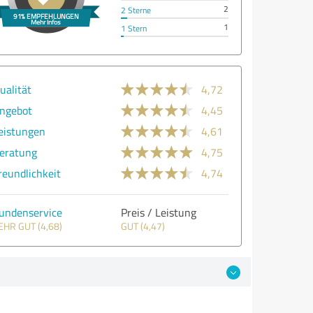
2
2 Sterne
1
1 Stern
ualität
4,72
ngebot
4,45
eistungen
4,61
eratung
4,75
reundlichkeit
4,74
undenservice
Preis / Leistung
EHR GUT (4,68)
GUT (4,47)