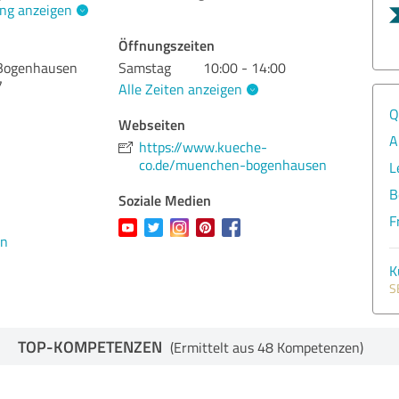
ng anzeigen
Öffnungszeiten
Bogenhausen
Samstag
10:00 - 14:00
7
Alle Zeiten anzeigen
Q
Webseiten
A
https://www.kueche-
co.de/muenchen-bogenhausen
L
B
Soziale Medien
F
en
K
S
TOP-KOMPETENZEN
(Ermittelt aus 48 Kompetenzen)