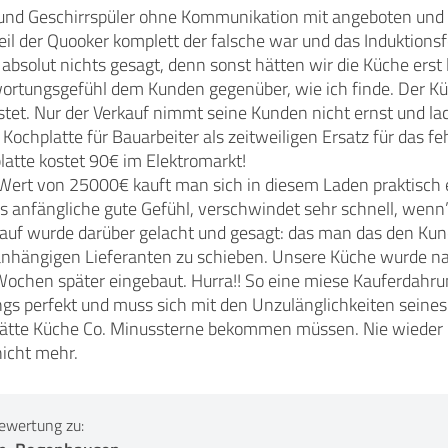
und Geschirrspüler ohne Kommunikation mit angeboten und
il der Quooker komplett der falsche war und das Induktionsfe
 absolut nichts gesagt, denn sonst hätten wir die Küche erst 
wortungsgefühl dem Kunden gegenüber, wie ich finde. Der K
istet. Nur der Verkauf nimmt seine Kunden nicht ernst und la
 Kochplatte für Bauarbeiter als zeitweiligen Ersatz für das f
latte kostet 90€ im Elektromarkt!
Wert von 25000€ kauft man sich in diesem Laden praktisch e
 anfängliche gute Gefühl, verschwindet sehr schnell, wenn
auf wurde darüber gelacht und gesagt: das man das den Kund
anhängigen Lieferanten zu schieben. Unsere Küche wurde na
ochen später eingebaut. Hurra!! So eine miese Kauferdahru
ings perfekt und muss sich mit den Unzulänglichkeiten sein
hätte Küche Co. Minussterne bekommen müssen. Nie wieder 
nicht mehr.
ewertung zu: