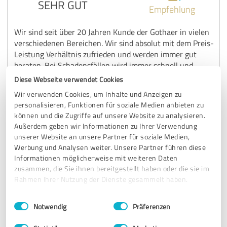
SEHR GUT
Empfehlung
Wir sind seit über 20 Jahren Kunde der Gothaer in vielen
verschiedenen Bereichen. Wir sind absolut mit dem Preis-
Leistung Verhältnis zufrieden und werden immer gut
beraten. Bei Schadensfällen wird immer schnell und
zuverlässig gehandelt. Wir werden bestimmt noch viele
Diese Webseite verwendet Cookies
Jahre Kunde bleiben.
Wir verwenden Cookies, um Inhalte und Anzeigen zu
personalisieren, Funktionen für soziale Medien anbieten zu
können und die Zugriffe auf unsere Website zu analysieren.
Erfahrungsbericht & Bewertung zu:
Außerdem geben wir Informationen zu Ihrer Verwendung
Janine Hartmann und Torsten Schweitzer
unserer Website an unsere Partner für soziale Medien,
Werbung und Analysen weiter. Unsere Partner führen diese
Informationen möglicherweise mit weiteren Daten
26.06.2024
Y.T.
zusammen, die Sie ihnen bereitgestellt haben oder die sie im
Rahmen Ihrer Nutzung der Dienste gesammelt haben.
5,00 von 5
Einwilligungsauswahl
Impressum
|
Datenschutzbestimmungen
Notwendig
Präferenzen
SEHR GUT
Empfehlung