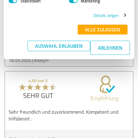
Statistiken
Marketing
Sehr freundliche und kompetente Beratung durch Herrn
Details zeigen
Schweitzer. Herzlichen Dank!
ALLE ZULASSEN
Erfahrungsbericht & Bewertung zu:
Janine Hartmann und Torsten Schweitzer
AUSWAHL ERLAUBEN
ABLEHNEN
06.05.2024
Anonym
4,60 von 5
SEHR GUT
Empfehlung
Sehr freundlich und zuvorkommend. Kompetent und
hilfsbereit .