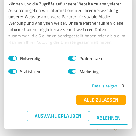
können und die Zugriffe auf unsere Website zu analysieren.
Außerdem geben wir Informationen zu Ihrer Verwendung
5,00 von 5
unserer Website an unsere Partner für soziale Medien,
Werbung und Analysen weiter. Unsere Partner führen diese
SEHR GUT
Informationen möglicherweise mit weiteren Daten
Empfehlung
zusammen, die Sie ihnen bereitgestellt haben oder die sie im
Rahmen Ihrer Nutzung der Dienste gesammelt haben.
Mit der freundlichen Soforthilfe
Einwilligungsauswahl
Impressum
|
Datenschutzbestimmungen
Notwendig
Präferenzen
Erfahrungsbericht & Bewertung zu:
Statistiken
Marketing
Bezirksdirektion Hermanns & Kollegen
Details zeigen
12.06.2018
Anonym
ALLE ZULASSEN
5,00 von 5
AUSWAHL ERLAUBEN
ABLEHNEN
SEHR GUT
Empfehlung