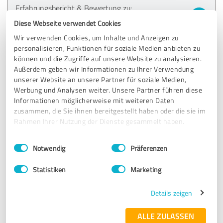
Erfahrungsbericht & Bewertung zu:
Gregor Strohmer
Diese Webseite verwendet Cookies
Wir verwenden Cookies, um Inhalte und Anzeigen zu
31.05.2023
Frau Hübschmann
personalisieren, Funktionen für soziale Medien anbieten zu
können und die Zugriffe auf unsere Website zu analysieren.
Außerdem geben wir Informationen zu Ihrer Verwendung
5,00 von 5
unserer Website an unsere Partner für soziale Medien,
Werbung und Analysen weiter. Unsere Partner führen diese
SEHR GUT
Informationen möglicherweise mit weiteren Daten
Empfehlung
zusammen, die Sie ihnen bereitgestellt haben oder die sie im
Rahmen Ihrer Nutzung der Dienste gesammelt haben.
Ich bin schon so viele Jahre bei der Gothaer und war immer
sehr zufrieden.Ich kann es nur jedem empfehlen! Danke für
Einwilligungsauswahl
Impressum
|
Datenschutzbestimmungen
Notwendig
Präferenzen
die immer sehr freundliche Beratung
Statistiken
Marketing
Erfahrungsbericht & Bewertung zu:
Details zeigen
Gregor Strohmer
ALLE ZULASSEN
05.04.2023
Frau Weiss