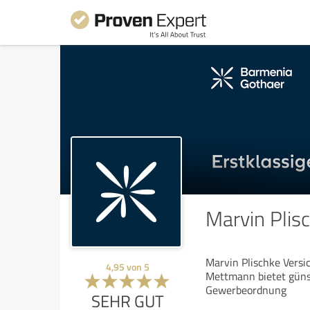
Marvin Plis
Marvin Plischke Versi
4,95
von
5
Mettmann bietet günst
Gewerbeordnung
SEHR GUT