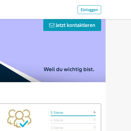
Einloggen
Jetzt kontaktieren
4
5 Sterne
0
4 Sterne
0
3 Sterne