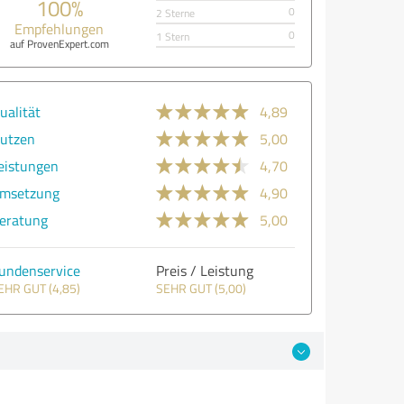
100%
0
2 Sterne
Empfehlungen
0
1 Stern
auf ProvenExpert.com
ualität
4,89
utzen
5,00
eistungen
4,70
msetzung
4,90
eratung
5,00
undenservice
Preis / Leistung
EHR GUT (4,85)
SEHR GUT (5,00)