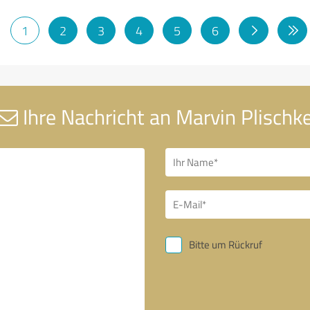
1
2
3
4
5
6
Ihre Nachricht an Marvin Plischk
Bitte um Rückruf