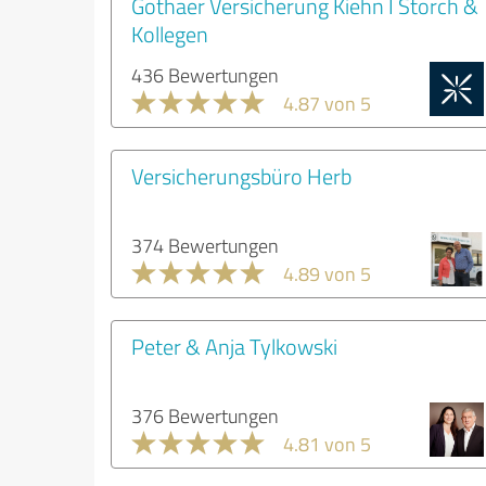
Gothaer Versicherung Kiehn I Storch &
Kollegen
436 Bewertungen
4.87 von 5
Versicherungsbüro Herb
374 Bewertungen
4.89 von 5
Peter & Anja Tylkowski
376 Bewertungen
4.81 von 5