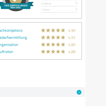
0
2 Sterne
0
1 Stern
achkompetenz
4,90
edarfsermittlung
4,92
rganisation
4,80
uftreten
4,88