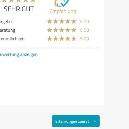
SEHR GUT
Empfehlung
ebot
5,00
atung
5,00
undlichkeit
5,00
ertung anzeigen
Erfahrungen zuerst