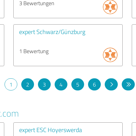
3 Bewertungen
expert Schwarz/Günzburg
1 Bewertung
1
2
3
4
5
6
t.com
expert ESC Hoyerswerda