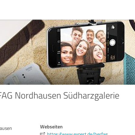
FAG Nordhausen Südharzgalerie
Webseiten
hausen
https://www.expert.de/herfag