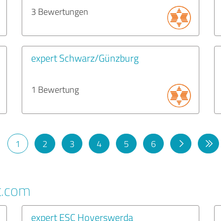
3 Bewertungen
expert Schwarz/Günzburg
1 Bewertung
1
2
3
4
5
6
t.com
expert ESC Hoyerswerda