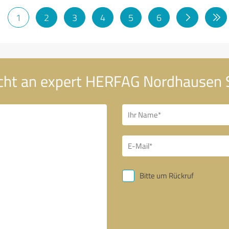
1
2
3
4
5
6
icht an expert HERFAG Nordhausen 
Bitte um Rückruf