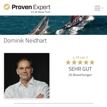
Dominik Neidhart
4,79
von
5
SEHR GUT
26
Bewertungen