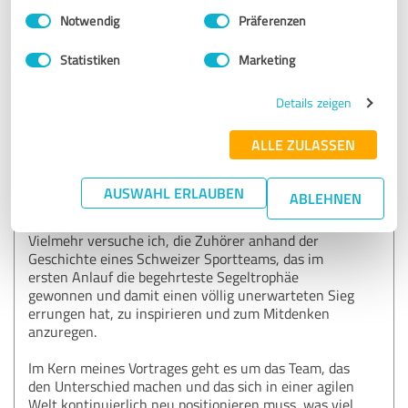
ich meinen Vortrag nicht schon fast "sofort" bzw. in
Einwilligungsauswahl
Impressum
|
Datenschutzbestimmungen
15Minuten (90Min vor meinem eigentlichen Termin)
Notwendig
Präferenzen
halten könnte, da der Referent vor mir es nicht zu
seinem Termin schaffe. Für mich eine
Statistiken
Marketing
Selbstverständlichkeit, obwohl ich meine Vorbereitung
noch nicht abgeschlossen hatte.
Details zeigen
Inhalt: Das Motto Ihrer Veranstaltung lautete "Get
ALLE ZULASSEN
That Money!" .
Ich bin kein Experte für "Hard-Selling", peitsche das
Publikum nicht kurzfristig mit lauter Musik emotional
AUSWAHL ERLAUBEN
ABLEHNEN
auf und liefere keine fünf Besten –Tips, wie man
etwas verkaufen kann.
Vielmehr versuche ich, die Zuhörer anhand der
Geschichte eines Schweizer Sportteams, das im
ersten Anlauf die begehrteste Segeltrophäe
gewonnen und damit einen völlig unerwarteten Sieg
errungen hat, zu inspirieren und zum Mitdenken
anzuregen.
Im Kern meines Vortrages geht es um das Team, das
den Unterschied machen und das sich in einer agilen
Welt kontinuierlich neu positionieren muss, was viel