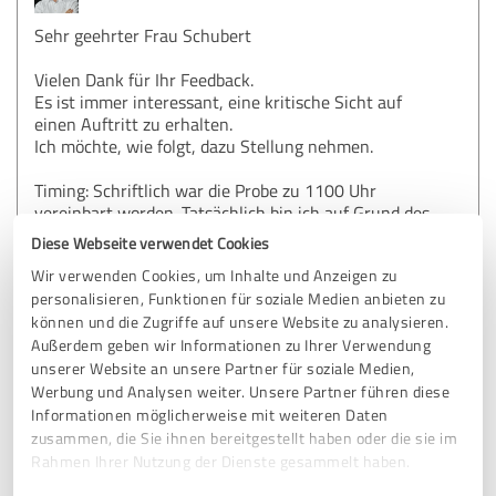
Sehr geehrter Frau Schubert
Vielen Dank für Ihr Feedback.
Es ist immer interessant, eine kritische Sicht auf
einen Auftritt zu erhalten.
Ich möchte, wie folgt, dazu Stellung nehmen.
Timing: Schriftlich war die Probe zu 1100 Uhr
vereinbart worden. Tatsächlich bin ich auf Grund des
starken Verkehrs vor und in München erst um 1140
Diese Webseite verwendet Cookies
am Veranstaltungsort eingetroffen. Ich bin nicht wie
Wir verwenden Cookies, um Inhalte und Anzeigen zu
von Ihnen vorgeworfen nach Beginn der
personalisieren, Funktionen für soziale Medien anbieten zu
Veranstaltung und nach Ablauf der Mittagspause
angereist.
können und die Zugriffe auf unsere Website zu analysieren.
Zwischen meiner Ankunfts- und Auftrittszeit 1630
Außerdem geben wir Informationen zu Ihrer Verwendung
lagen eine einstündige Mittags- und eine dreissig
unserer Website an unsere Partner für soziale Medien,
minütige Kaffepause, bei Weitem genügend Zeit, um
Werbung und Analysen weiter. Unsere Partner führen diese
den Technikcheck durchzuführen.
Informationen möglicherweise mit weiteren Daten
zusammen, die Sie ihnen bereitgestellt haben oder die sie im
Am frühen Nachmittag erhielt ich von ihrem
Rahmen Ihrer Nutzung der Dienste gesammelt haben.
Organisationskomitee einen Anruf mit der Bitte, ob