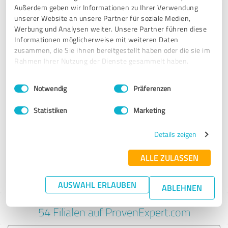
Außerdem geben wir Informationen zu Ihrer Verwendung
unserer Website an unsere Partner für soziale Medien,
Werbung und Analysen weiter. Unsere Partner führen diese
Informationen möglicherweise mit weiteren Daten
expert Schweinfurt
zusammen, die Sie ihnen bereitgestellt haben oder die sie im
Rahmen Ihrer Nutzung der Dienste gesammelt haben.
1 Bewertung
Einwilligungsauswahl
Impressum
|
Datenschutzbestimmungen
Notwendig
Präferenzen
Statistiken
Marketing
Details zeigen
1
2
3
4
5
6
ALLE ZULASSEN
AUSWAHL ERLAUBEN
ABLEHNEN
54 Filialen auf ProvenExpert.com