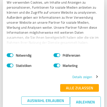
Wir verwenden Cookies, um Inhalte und Anzeigen zu
5,00 von 5
personalisieren, Funktionen für soziale Medien anbieten zu
können und die Zugriffe auf unsere Website zu analysieren.
SEHR GUT
Empfehlung
Außerdem geben wir Informationen zu Ihrer Verwendung
unserer Website an unsere Partner für soziale Medien,
Werbung und Analysen weiter. Unsere Partner führen diese
Der persönliche Bezug in der Präsentation hat mir sehr gut
Informationen möglicherweise mit weiteren Daten
gefallen. Susanne Nickel hat den Eindruck vermittelt , dass
zusammen, die Sie ihnen bereitgestellt haben oder die sie im
sie gemeinsam mit den Zuhörern wieder aus dem Tal der
Rahmen Ihrer Nutzung der Dienste gesammelt haben.
Tränen raus kommen will. Ich freue mich auf einen
möglichen Folgevortrag :-)
Einwilligungsauswahl
Impressum
|
Datenschutzbestimmungen
Notwendig
Präferenzen
Erfahrungsbericht & Bewertung zu:
Statistiken
Marketing
Susanne Nickel - Speakers Excellence
Details zeigen
03.07.2020
Irmgard B.
ALLE ZULASSEN
5,00 von 5
AUSWAHL ERLAUBEN
ABLEHNEN