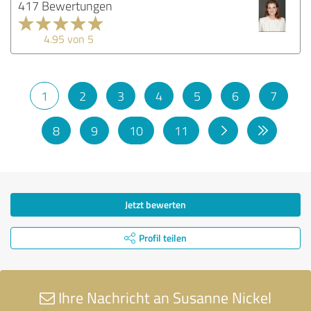
417 Bewertungen
4.95 von 5
1
2
3
4
5
6
7
8
9
10
11
Jetzt bewerten
Profil teilen
Ihre Nachricht an Susanne Nickel