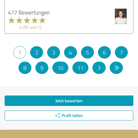
417 Bewertungen
4.95 von 5
1
2
3
4
5
6
7
8
9
10
11
Jetzt bewerten
Profil teilen