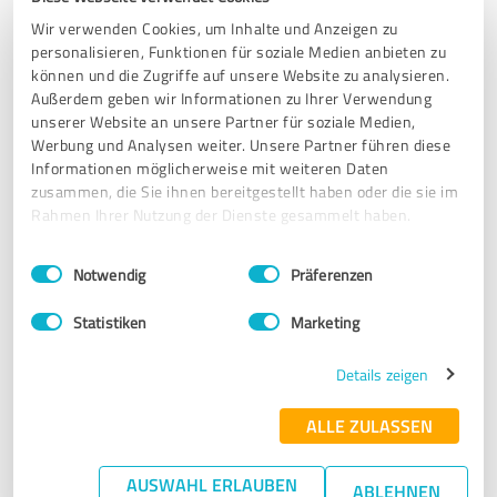
Wir verwenden Cookies, um Inhalte und Anzeigen zu
Kai Schimmelfeder
personalisieren, Funktionen für soziale Medien anbieten zu
können und die Zugriffe auf unsere Website zu analysieren.
Außerdem geben wir Informationen zu Ihrer Verwendung
900 Bewertungen
unserer Website an unsere Partner für soziale Medien,
Werbung und Analysen weiter. Unsere Partner führen diese
Informationen möglicherweise mit weiteren Daten
4.85 von 5
zusammen, die Sie ihnen bereitgestellt haben oder die sie im
Rahmen Ihrer Nutzung der Dienste gesammelt haben.
Maria-Theresa Schinnerl
Einwilligungsauswahl
Impressum
|
Datenschutzbestimmungen
Notwendig
Präferenzen
608 Bewertungen
Statistiken
Marketing
4.96 von 5
Details zeigen
ALLE ZULASSEN
Egmont Roozenbeek
AUSWAHL ERLAUBEN
ABLEHNEN